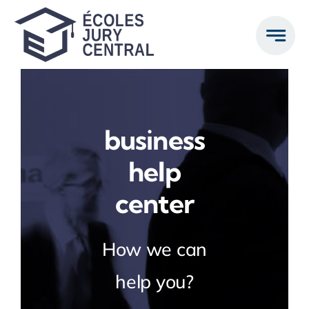
Passer
au
contenu
business
help
center
How we can
help you?