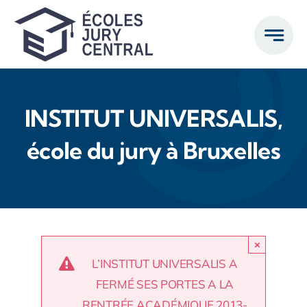
Passer
au
contenu
INSTITUT UNIVERSALIS,
école du jury à Bruxelles
×
L’INSTITUT UNIVERSALIS A
FERMÉ SES PORTES A LA
RENTRÉE ACADÉMIQUE 2013-